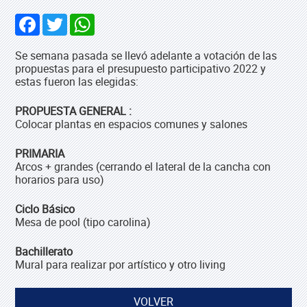
Facebook
Twitter
WhatsApp
Se semana pasada se llevó adelante a votación de las
propuestas para el presupuesto participativo 2022 y
estas fueron las elegidas:
PROPUESTA GENERAL :
Colocar plantas en espacios comunes y salones
PRIMARIA
Arcos + grandes (cerrando el lateral de la cancha con
horarios para uso)
Ciclo Básico
Mesa de pool (tipo carolina)
Bachillerato
Mural para realizar por artístico y otro living
VOLVER