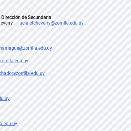
Dirección de Secundaria
heverry –
lucia.etcheverry@zorrilla.edu.uy
harriague@zorrilla.edu.uy
orrilla.edu.uy
chado@zorrilla.edu.uy
du.uy
la.edu.uy