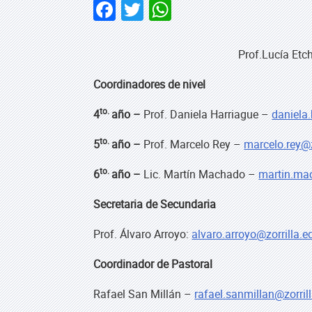
Facebook
Twitter
WhatsApp
Prof.Lucía Etc
Coordinadores de nivel
to.
4
año –
Prof. Daniela Harriague –
daniela.
to.
5
año –
Prof. Marcelo Rey –
marcelo.rey@z
to.
6
año –
Lic. Martín Machado –
martin.ma
Secretaria de Secundaria
Prof. Álvaro Arroyo:
alvaro.arroyo@zorrilla.e
Coordinador de Pastoral
Rafael San Millán –
rafael.sanmillan@zorril